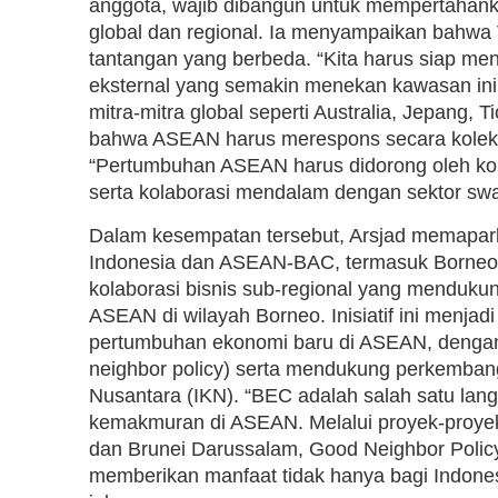
anggota, wajib dibangun untuk mempertahank
global dan regional. Ia menyampaikan bahw
tantangan yang berbeda. “Kita harus siap me
eksternal yang semakin menekan kawasan ini,” u
mitra-mitra global seperti Australia, Jepang,
bahwa ASEAN harus merespons secara kolekti
“Pertumbuhan ASEAN harus didorong oleh kola
serta kolaborasi mendalam dengan sektor swa
Dalam kesempatan tersebut, Arsjad memaparka
Indonesia dan ASEAN-BAC, termasuk Borneo
kolaborasi bisnis sub-regional yang mendukun
ASEAN di wilayah Borneo. Inisiatif ini menj
pertumbuhan ekonomi baru di ASEAN, dengan 
neighbor policy) serta mendukung perkemban
Nusantara (IKN). “BEC adalah salah satu lang
kemakmuran di ASEAN. Melalui proyek-proyek
dan Brunei Darussalam, Good Neighbor Policy 
memberikan manfaat tidak hanya bagi Indones